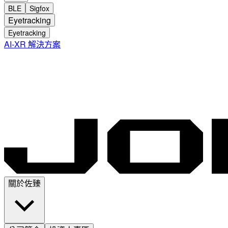
BLE
Sigfox
Eyetracking
Eyetracking
AI-XR 解決方案
關於佐臻