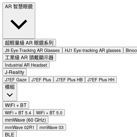
AR 智慧眼鏡
超輕量級 AR 眼鏡系列
J9 Eye-Tracking AR Glasses
HJ1 Eye-tracking AR glasses
Binoc
工業級 AR 頭戴顯示器
Industrial AR Headset
J-Reality
J7EF Gaze
J7EF Plus
J7EF Plus HB
J7EF Plus HH
模組
WiFi + BT
WiFi + BT 5.4
WiFi + BT 5.0
mmWave (60 GHz)
mmWave 02R1
mmWave 03
BLE